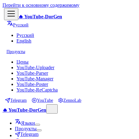
Перейти к основному содержимому
🔥 YouTube-DorGen
Русский
Русский
English
Продукты
Цены
YouTube-Uploader
YouTube-Parser
YouTube-Manager
YouTube-Poster
YouTube-ReCaptcha
Telegram
YouTube
ZennoLab
🔥 YouTube-DorGen
Языки
Продукты
Telegram