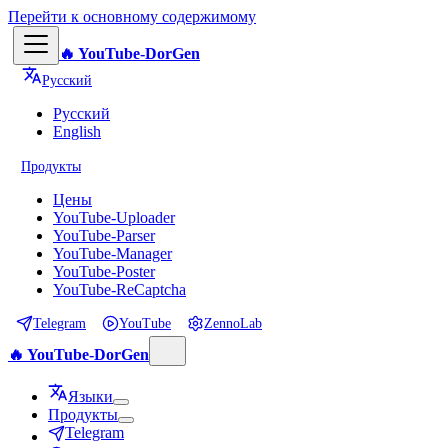
Перейти к основному содержимому
🔥 YouTube-DorGen
Русский
Русский
English
Продукты
Цены
YouTube-Uploader
YouTube-Parser
YouTube-Manager
YouTube-Poster
YouTube-ReCaptcha
Telegram
YouTube
ZennoLab
🔥 YouTube-DorGen
Языки
Продукты
Telegram