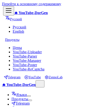
Перейти к основному содержимому
🔥 YouTube-DorGen
Русский
Русский
English
Продукты
Цены
YouTube-Uploader
YouTube-Parser
YouTube-Manager
YouTube-Poster
YouTube-ReCaptcha
Telegram
YouTube
ZennoLab
🔥 YouTube-DorGen
Языки
Продукты
Telegram