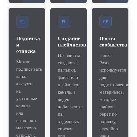
FL
PL
CP
Подписка
Создание
Посты
и
плейлистов
сообщества
отписка
Плейлисты
Папка
Можно
создаются
Posts
подписывать
из папки,
используется
канал
файла или
для
аккаунта
плейлистов
подготовленных
на
канала, а
материалов,
указанные
видео
которые
каналы
добавляются
шаблон
или
из
берёт по
выполнять
отдельных
порядку,
массовую
списков
случайно
отписку с
при
или в