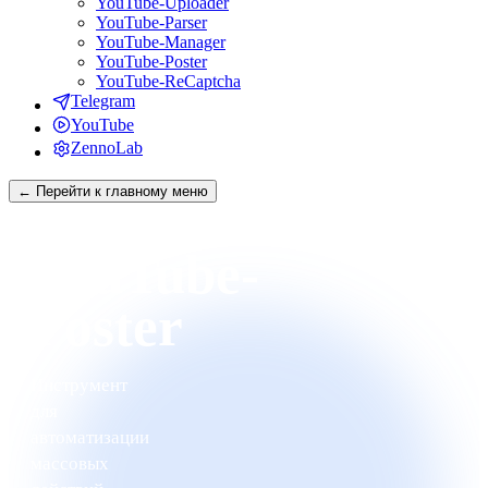
YouTube-Uploader
YouTube-Parser
YouTube-Manager
YouTube-Poster
YouTube-ReCaptcha
Telegram
YouTube
ZennoLab
← Перейти к главному меню
YouTube-
Poster
Инструмент
для
автоматизации
массовых