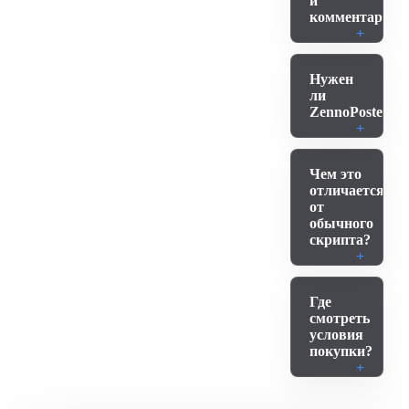
и
комментариев
Нужен
ли
ZennoPoster?
Чем это
отличается
от
обычного
скрипта?
Где
смотреть
условия
покупки?