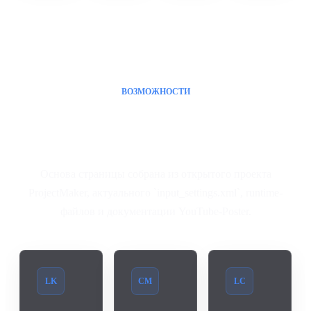
ВОЗМОЖНОСТИ
Функции, подтверждённые
текущим проектом
Основа страницы собрана из открытого проекта
ProjectMaker, актуального `input_settings.xml`, runtime-
файлов и документации YouTube-Poster.
LK
CM
LC