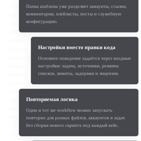
объединяет
Папка шаблона уже разделяет аккаунты, ссылки,
комментарии, плейлисты, посты и служебную
входные
конфигурацию.
настройки,
рабочие
файлы,
Настройки вместо правки кода
таблицу
аккаунтов,
Основное поведение задаётся через входные
режимы
настройки: задача, источники, режимы
списков, лимиты, задержки и лицензия.
списков,
лицензирование,
debug,
Повторяемая логика
действия
после
Один и тот же workflow можно запускать
завершения
повторно для разных файлов, аккаунтов и задач
и
без сборки нового скрипта под каждый кейс.
документацию.