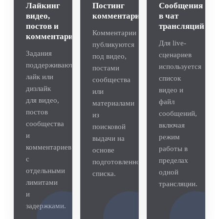
Лайкинг
Постинг
Сообщения
видео,
комментариев
в чат
постов и
трансляций
Комментарии
комментариев
Для live-
публикуются
Задания
сценариев
под видео,
поддерживают
используется
постами
лайк или
список
сообщества
дизлайк
видео и
или
для видео,
файл
материалами
постов
сообщений,
из
сообщества
включая
поисковой
и
режим
выдачи на
комментариев
работы в
основе
с
пределах
подготовленного
отдельными
одной
списка.
лимитами
трансляции.
и
задержками.