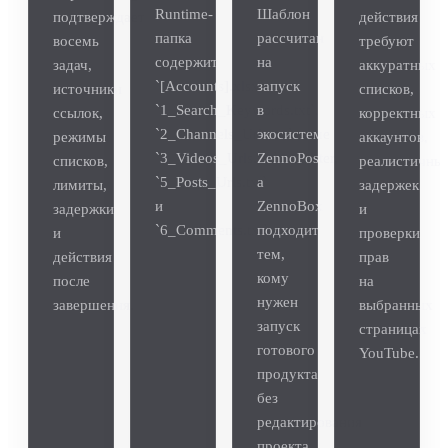
Runtime-
Шаблон
подтверждает
действия
папка
рассчитан
восемь
требуют
содержит
на
задач,
аккуратных
`[Accounts].xlsx`,
запуск
источники
списков,
`1_Search_Keywords.txt`,
в
ссылок,
корректных
`2_Channels_Urls.txt`,
экосистеме
режимы
аккаунтов,
`3_Videos_Urls.txt`,
ZennoPoster,
списков,
реалистичны
`5_Posts_Urls.txt`
а
лимиты,
задержек
и
ZennoBox
задержки
и
`6_Comments.txt`.
подходит
и
проверки
тем,
действия
прав
кому
после
на
нужен
завершения.
выбранных
запуск
страницах
готового
YouTube.
продукта
без
редактирования
проекта.