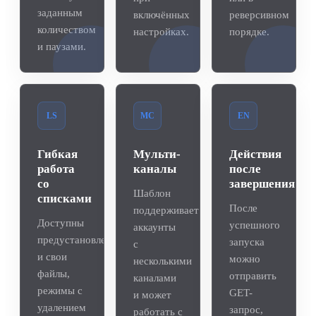
заданным
включённых
реверсивном
количеством
настройках.
порядке.
и паузами.
LS
MC
EN
Гибкая
Мульти-
Действия
работа
каналы
после
со
завершения
Шаблон
списками
После
поддерживает
Доступны
успешного
аккаунты
предустановленные
запуска
с
и свои
можно
несколькими
файлы,
отправить
каналами
режимы с
GET-
и может
удалением
запрос,
работать с