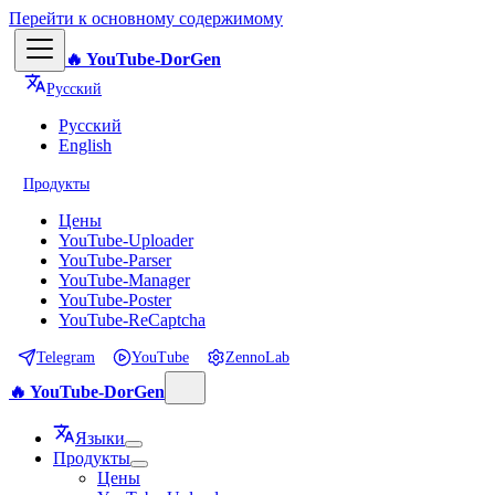
Перейти к основному содержимому
🔥 YouTube-DorGen
Русский
Русский
English
Продукты
Цены
YouTube-Uploader
YouTube-Parser
YouTube-Manager
YouTube-Poster
YouTube-ReCaptcha
Telegram
YouTube
ZennoLab
🔥 YouTube-DorGen
Языки
Продукты
Цены