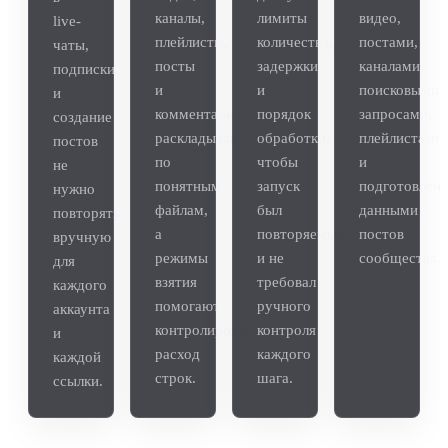
каналы,
лимиты
видео,
live-
плейлисты,
количества,
постами,
чаты,
посты
задержки
каналами,
подписки
и
и
поисковыми
и
комментарии
порядок
запросами,
создание
раскладываются
обработки,
плейлистами
постов
по
чтобы
и
не
понятным
запуск
подготовлен
нужно
файлам,
был
данными
повторять
а
повторяемым
постов
вручную
режимы
и не
сообщества.
для
взятия
требовал
каждого
помогают
ручного
аккаунта
контролировать
контроля
и
расход
каждого
каждой
строк.
шага.
ссылки.