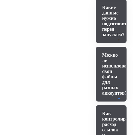
Какие
данные
нужно
подготовить
перед
запуском?
Можно
ли
использовать
свои
файлы
для
разных
аккаунтов?
Как
контролируетс
расход
ссылок