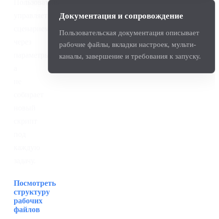
Пользователь
управляет
Документация и сопровождение
сценарием
Пользовательская документация описывает
через
рабочие файлы, вкладки настроек, мульти-
параметры,
каналы, завершение и требования к запуску.
а
не
собирает
новый
скрипт
под
каждую
задачу.
Посмотреть
структуру
рабочих
файлов