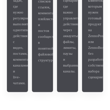
задач,
сценариев,
клиентов,
списков
где
где
которым
ссылок,
нужно
важно
нужен
комментариев,
регулярно
управлять
готовый
плейлистов
выполнять
действиями
продукт
и
однотипные
через
на
постов
действия
аккаунты,
ZennoPoster
сообщества
с
файлы,
или
в
видео,
лимиты,
ZennoBox
понятной
постами,
паузы
без
файловой
комментариями,
и
разработки
структуре.
каналами
выбранные
собственного
и
каналы.
набора
live-
сценариев.
чатами.