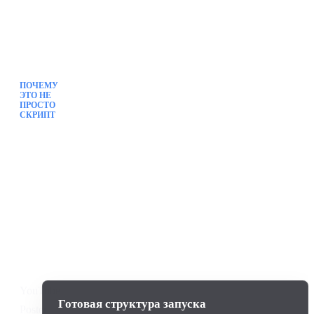
ПОЧЕМУ
ЭТО НЕ
ПРОСТО
СКРИПТ
Это
оформленный
инструмент
для
повторяемой
работы
YouTube-
Готовая структура запуска
Poster