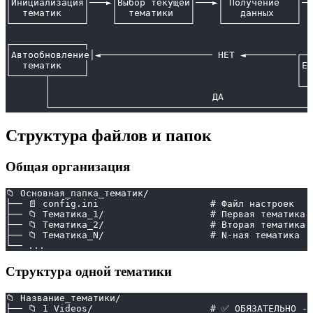
│Инициализация│───►│Выбор текущей│───►│ Получение   │──
│  тематик    │    │  тематики   │    │   данных    │  
└─────────────┘    └─────────────┘    └─────────────┘  
                                                       
┌─────────────┐                                        
│Автообновление│◄──────────────────── НЕТ ◄─────────┌──
│  тематик    │                                     │Ес
└──────┬──────┘                                     │  
       │                                            └──
       │                             ДА                
       └───────────────────────────────────────────────
Структура файлов и папок
Общая организация
📁 Основная_папка_тематик/
├── 📄 config.ini                    # Файл настроек
├── 📁 Тематика_1/                   # Первая тематика
├── 📁 Тематика_2/                   # Вторая тематика
├── 📁 Тематика_N/                   # N-ная тематика
└── ...
Структура одной тематики
📁 Название_тематики/
├── 📁 1_Videos/                     # ✅ ОБЯЗАТЕЛЬНО - 