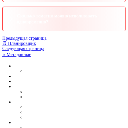
Сколько тематик можно использовать
одновременно?
Предыдущая страница
📗 Планировщик
Следующая страница
⭐ Метаданные
Что такое тематики?
Ключевые особенности
Преимущества использования
Принцип работы
Структура файлов и папок
Общая организация
Структура одной тематики
Поддерживаемые форматы
Видеофайлы
Изображения (обложки)
Текстовые данные
Настройка конфигурации
Файл config.ini