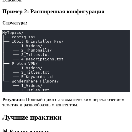
Пример 2: Расширенная конфигурация
Структура:
MyTopics/
├── config.ini
├── IObit Uninstaller Pro/
│   ├── 1_Videos/
│   ├── 2_Thumbnails/
│   ├── 3_Titles.txt
│   └── 4_Descriptions.txt
├── Proton VPN/
│   ├── 1_Videos/
│   ├── 3_Titles.txt
│   └── 5_Keywords.txt
└── Wondershare Filmora/
    ├── 1_Videos/
    └── 3_Titles.txt
Результат:
Полный цикл с автоматическим переключением
тематик и разнообразным контентом.
Лучшие практики
📊 Баланс данных