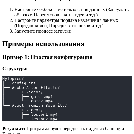
Настройте чекбоксы использования данных (Загружать
обложку, Переименовывать видео и т.д.)
Настройте параметры порядка извлечения данных
(Порядок видео, Порядок заголовков и т.д.)
Запустите процесс загрузки
Примеры использования
Пример 1: Простая конфигурация
Структура:
MyTopics/
├── config.ini
├── Adobe After Effects/
│   └── 1_Videos/
│       ├── game1.mp4
│       └── game2.mp4
└── Avast Premium Security/
    └── 1_Videos/
        ├── lesson1.mp4
        └── lesson2.mp4
Результат:
Программа будет чередовать видео из Gaming и
Education.