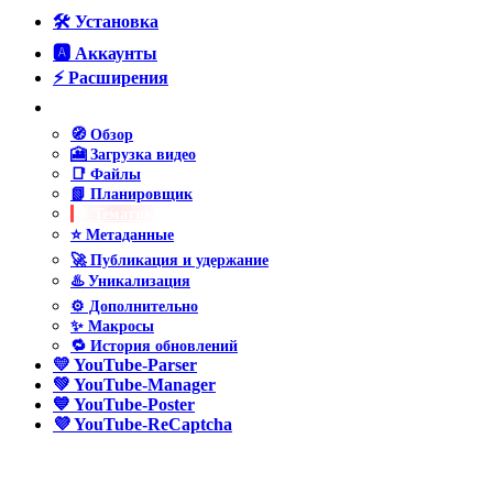
🛠️ Установка
🅰️ Аккаунты
⚡ Расширения
❤️ YouTube-Uploader
🧭 Обзор
🎦 Загрузка видео
📑 Файлы
📗 Планировщик
📂 Тематики
⭐ Метаданные
🚀 Публикация и удержание
♨️ Уникализация
⚙️ Дополнительно
✨ Макросы
🔁 История обновлений
💛 YouTube-Parser
💚 YouTube-Manager
💙 YouTube-Poster
💜 YouTube-ReCaptcha