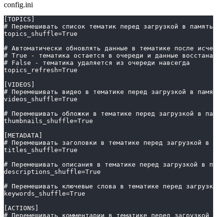
config.ini
[TOPICS]
# Перемешивать список тематик перед загрузкой в память
topics_shuffle=True
# Автоматически обновлять данные в тематике после исчер
# True - тематика остается в очереди и данные восстанав
# False - тематика удаляется из очереди навсегда
topics_refresh=True
[VIDEOS]
# Перемешивать видео в тематике перед загрузкой в памят
videos_shuffle=True
# Перемешивать обложки в тематике перед загрузкой в пам
thumbnails_shuffle=True
[METADATA]
# Перемешивать заголовки в тематике перед загрузкой в п
titles_shuffle=True
# Перемешивать описания в тематике перед загрузкой в па
descriptions_shuffle=True
# Перемешивать ключевые слова в тематике перед загрузко
keywords_shuffle=True
[ACTIONS]
# Перемешивать комментарии в тематике перед загрузкой в