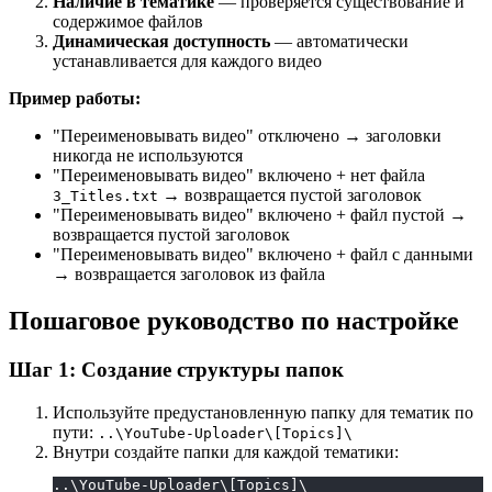
Наличие в тематике
— проверяется существование и
содержимое файлов
Динамическая доступность
— автоматически
устанавливается для каждого видео
Пример работы:
"Переименовывать видео" отключено → заголовки
никогда не используются
"Переименовывать видео" включено + нет файла
→ возвращается пустой заголовок
3_Titles.txt
"Переименовывать видео" включено + файл пустой →
возвращается пустой заголовок
"Переименовывать видео" включено + файл с данными
→ возвращается заголовок из файла
Пошаговое руководство по настройке
Шаг 1: Создание структуры папок
Используйте предустановленную папку для тематик по
пути:
..\YouTube-Uploader\[Topics]\
Внутри создайте папки для каждой тематики:
..\YouTube-Uploader\[Topics]\