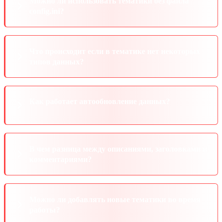
Можно ли использовать тематики без файла
config.ini?
Что происходит если в тематике нет некоторых
типов данных?
Как работает автообновление данных?
В чем разница между описаниями, заголовками и
комментариями?
Можно ли добавлять новые тематики во время
работы?