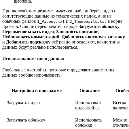
шаблона.
При включённом режиме
шаблон берёт видео и
Тематики
сопутствующие данные из тематических папок, а не из
обычных файлов
и
в корне
1_Videos.txt
2_Thumbnails.txt
проекта. Общие переключатели вроде
Загружать обложку
,
Переименовывать видео
,
Заполнять описание
,
Публиковать комментарий
,
Добавлять конечную заставку
и
Добавлять подсказку
всё равно определяют, какие типы
данных будут реально использоваться.
Использование типов данных
Глобальные настройки, которые определяют какие типы
данных вообще использовать:
Настройка в программе
Описание
Особе
Загружать видео
Использовать
Всегда
видеофайлы
включе
Загружать обложку
Использовать
Можно
обложки
отключ