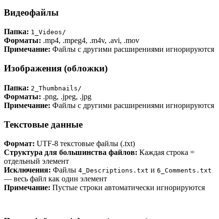
Видеофайлы
Папка:
1_Videos/
Форматы:
.mp4, .mpeg4, .m4v, .avi, .mov
Примечание:
Файлы с другими расширениями игнорируются
Изображения (обложки)
Папка:
2_Thumbnails/
Форматы:
.png, .jpeg, .jpg
Примечание:
Файлы с другими расширениями игнорируются
Текстовые данные
Формат:
UTF-8 текстовые файлы (.txt)
Структура для большинства файлов:
Каждая строка =
отдельный элемент
Исключения:
Файлы
и
4_Descriptions.txt
6_Comments.txt
— весь файл как один элемент
Примечание:
Пустые строки автоматически игнорируются