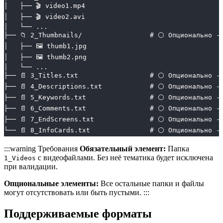
│   ├── 🎬 video1.mp4
│   ├── 🎬 video2.avi
│   └── ...
├── 📁 2_Thumbnails/                 # ⚪ Опционально -
│   ├── 🖼️ thumb1.jpg
│   ├── 🖼️ thumb2.png
│   └── ...
├── 📄 3_Titles.txt                  # ⚪ Опционально -
├── 📄 4_Descriptions.txt            # ⚪ Опционально -
├── 📄 5_Keywords.txt                # ⚪ Опционально -
├── 📄 6_Comments.txt                # ⚪ Опционально -
├── 📄 7_EndScreens.txt              # ⚪ Опционально -
└── 📄 8_InfoCards.txt               # ⚪ Опционально -
:::warning Требования
Обязательный элемент:
Папка
с видеофайлами. Без неё тематика будет исключена
1_Videos
при валидации.
Опциональные элементы:
Все остальные папки и файлы
могут отсутствовать или быть пустыми. :::
Поддерживаемые форматы