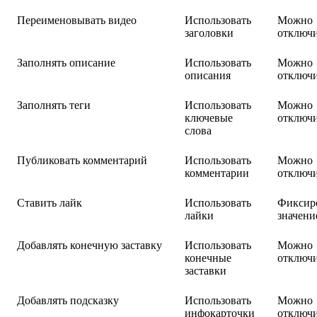
Переименовывать видео
Использовать
Можно
заголовки
отключ
Заполнять описание
Использовать
Можно
описания
отключ
Заполнять теги
Использовать
Можно
ключевые
отключ
слова
Публиковать комментарий
Использовать
Можно
комментарии
отключ
Ставить лайк
Использовать
Фиксир
лайки
значени
Добавлять конечную заставку
Использовать
Можно
конечные
отключ
заставки
Добавлять подсказку
Использовать
Можно
инфокарточки
отключ