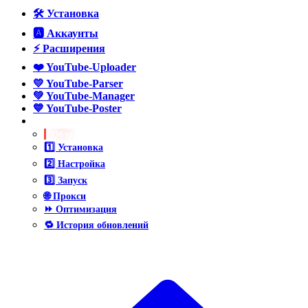
🛠️ Установка
🅰️ Аккаунты
⚡ Расширения
❤️ YouTube-Uploader
💛 YouTube-Parser
💚 YouTube-Manager
💙 YouTube-Poster
💜 YouTube-ReCaptcha
ℹ️ Обзор
1️⃣ Установка
2️⃣ Настройка
3️⃣ Запуск
🌐 Прокси
⏩ Оптимизация
🔁 История обновлений