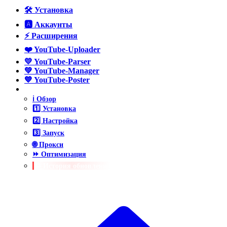
🛠️ Установка
🅰️ Аккаунты
⚡ Расширения
❤️ YouTube-Uploader
💛 YouTube-Parser
💚 YouTube-Manager
💙 YouTube-Poster
💜 YouTube-ReCaptcha
ℹ️ Обзор
1️⃣ Установка
2️⃣ Настройка
3️⃣ Запуск
🌐 Прокси
⏩ Оптимизация
🔁 История обновлений