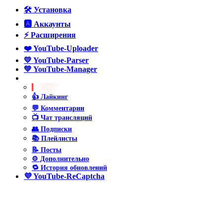
🛠️ Установка
🅰️ Аккаунты
⚡ Расширения
❤️ YouTube-Uploader
💛 YouTube-Parser
💚 YouTube-Manager
💙 YouTube-Poster
🧭 Обзор
👍 Лайкинг
💬 Комментарии
📺 Чат трансляций
👥 Подписки
📚 Плейлисты
📝 Посты
⚙️ Дополнительно
🔁 История обновлений
💜 YouTube-ReCaptcha