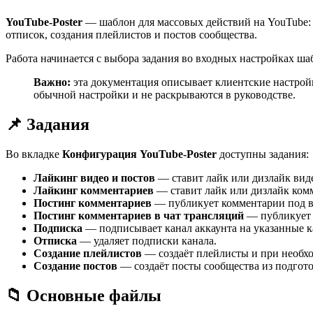
YouTube-Poster
— шаблон для массовых действий на YouTube: 
отписок, создания плейлистов и постов сообщества.
Работа начинается с выбора задания во входных настройках ша
Важно:
эта документация описывает клиентские настрой
обычной настройки и не раскрываются в руководстве.
📌 Задания
Во вкладке
Конфигурация YouTube-Poster
доступны задания:
Лайкинг видео и постов
— ставит лайк или дизлайк виде
Лайкинг комментариев
— ставит лайк или дизлайк ком
Постинг комментариев
— публикует комментарии под ви
Постинг комментариев в чат трансляций
— публикует с
Подписка
— подписывает канал аккаунта на указанные к
Отписка
— удаляет подписки канала.
Создание плейлистов
— создаёт плейлисты и при необхо
Создание постов
— создаёт посты сообщества из подгот
📁 Основные файлы