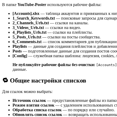
В папке
YouTube-Poster
используются рабочие файлы:
[Accounts].xlsx
— таблица аккаунтов и привязанных к ни
1_Search_Keywords.txt
— поисковые запросы для сценари
2_Channels_Urls.txt
— ссылки на каналы.
3_Videos_Urls.txt
— ссылки на видео.
4_Playlists_Urls.txt
— ссылки на плейлисты.
5_Posts_Urls.txt
— ссылки на посты сообщества.
6_Comments.txt
— список комментариев для публикации
Playlists
— данные для создания плейлистов и добавления
Posts
— подготовленные данные для создания постов соо
[Config]
— служебная папка шаблона: лицензия, cookies,
Не публикуйте рабочие файлы без очистки:
[Accounts]
данные.
🔁 Общие настройки списков
Для ссылок можно выбрать:
Источник ссылок
— предустановленные файлы из папки 
Режим взятия ссылок
— с удалением использованных ст
Обработка списка ссылок
— по порядку или случайно.
Обновлять список ссылок
— возвращать использованные