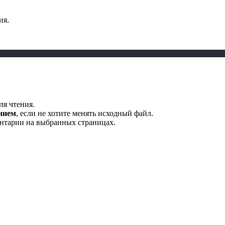
ия.
ля чтения.
нием
, если не хотите менять исходный файл.
ентарии на выбранных страницах.