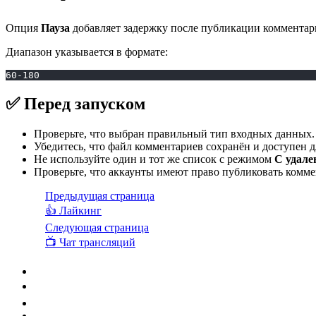
Опция
Пауза
добавляет задержку после публикации комментар
Диапазон указывается в формате:
60-180
✅ Перед запуском
Проверьте, что выбран правильный тип входных данных.
Убедитесь, что файл комментариев сохранён и доступен д
Не используйте один и тот же список с режимом
С удале
Проверьте, что аккаунты имеют право публиковать комм
Предыдущая страница
👍 Лайкинг
Следующая страница
📺 Чат трансляций
⚙️ Как включить
📥 Входные данные
📝 Комментарии
🔁 Режим взятия комментариев