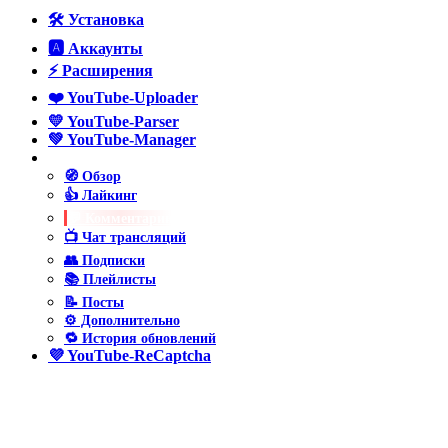
🛠️ Установка
🅰️ Аккаунты
⚡ Расширения
❤️ YouTube-Uploader
💛 YouTube-Parser
💚 YouTube-Manager
💙 YouTube-Poster
🧭 Обзор
👍 Лайкинг
💬 Комментарии
📺 Чат трансляций
👥 Подписки
📚 Плейлисты
📝 Посты
⚙️ Дополнительно
🔁 История обновлений
💜 YouTube-ReCaptcha