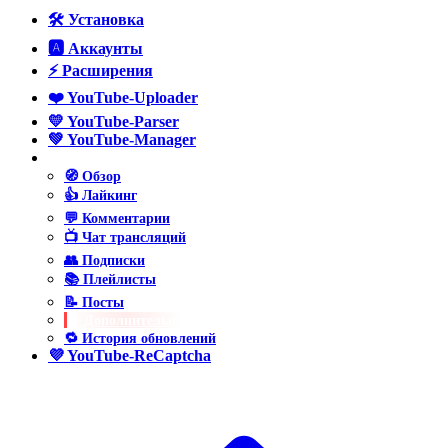
🛠️ Установка
🅰️ Аккаунты
⚡ Расширения
❤️ YouTube-Uploader
💛 YouTube-Parser
💚 YouTube-Manager
💙 YouTube-Poster
🧭 Обзор
👍 Лайкинг
💬 Комментарии
📺 Чат трансляций
👥 Подписки
📚 Плейлисты
📝 Посты
⚙️ Дополнительно
🔁 История обновлений
💜 YouTube-ReCaptcha