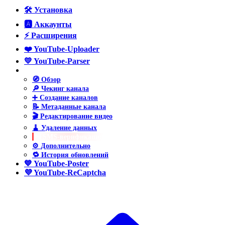
🛠️ Установка
🅰️ Аккаунты
⚡ Расширения
❤️ YouTube-Uploader
💛 YouTube-Parser
💚 YouTube-Manager
🧭 Обзор
🔎 Чекинг канала
➕ Создание каналов
📝 Метаданные канала
🎬 Редактирование видео
🧹 Удаление данных
📲 SMS-верификация
⚙️ Дополнительно
🔁 История обновлений
💙 YouTube-Poster
💜 YouTube-ReCaptcha