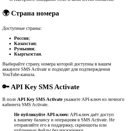
🌍 Страна номера
Доступные страны:
Россия
;
Казахстан
;
Румыния
;
Кыргызстан
.
Выбирайте страну, номера которой доступны в вашем
аккаунте SMS Activate и подходят для подтверждения
YouTube-канала.
🔑 API Key SMS Activate
В поле
API Key SMS Activate
укажите API-ключ из личного
кабинета SMS Activate.
Не публикуйте API-ключ:
API-ключ даёт доступ
к вашему балансу и операциям в SMS Activate. Не
отправляйте его в поддержку, скриншоты или
публичные файлы без маскировки.