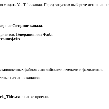
но создать YouTube-канал. Перед запуском выберите источник на
задание
Создание канала
.
ариантов:
Генерация
или
Файл
.
ccounts].xlsx
.
установленных файлов с английскими именами и фамилиями.
ретные названия каналов.
s_Titles.txt
в папке проекта.