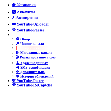
🛠️ Установка
🅰️ Аккаунты
⚡ Расширения
❤️ YouTube-Uploader
💛 YouTube-Parser
💚 YouTube-Manager
🧭 Обзор
🔎 Чекинг канала
➕ Создание каналов
📝 Метаданные канала
🎬 Редактирование видео
🧹 Удаление данных
📲 SMS-верификация
⚙️ Дополнительно
🔁 История обновлений
💙 YouTube-Poster
💜 YouTube-ReCaptcha