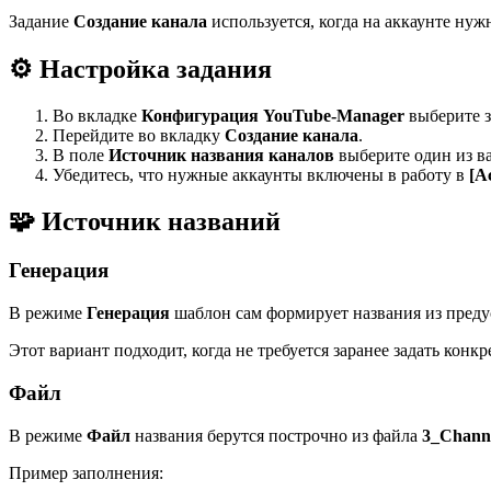
Задание
Создание канала
используется, когда на аккаунте нуж
⚙️ Настройка задания
Во вкладке
Конфигурация YouTube-Manager
выберите 
Перейдите во вкладку
Создание канала
.
В поле
Источник названия каналов
выберите один из в
Убедитесь, что нужные аккаунты включены в работу в
[A
🧩 Источник названий
Генерация
В режиме
Генерация
шаблон сам формирует названия из пред
Этот вариант подходит, когда не требуется заранее задать конк
Файл
В режиме
Файл
названия берутся построчно из файла
3_Channel
Пример заполнения: