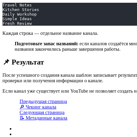
Travel Notes
Kitchen Stories
Daily Workshop
Simple Ideas
Fresh Review
Каждая строка — отдельное название канала.
Подготовьте запас названий:
если каналов создаётся мно
названия закончились раньше завершения работы.
📌 Результат
После успешного создания канала шаблон записывает результа
проверки или получения информации о канале.
Если канал уже существует или YouTube не позволяет создать 
Предыдущая страница
🔎 Чекинг канала
Следующая страница
📝 Метаданные канала
⚙️ Настройка задания
🧩 Источник названий