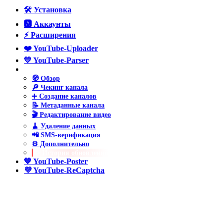
🛠️ Установка
🅰️ Аккаунты
⚡ Расширения
❤️ YouTube-Uploader
💛 YouTube-Parser
💚 YouTube-Manager
🧭 Обзор
🔎 Чекинг канала
➕ Создание каналов
📝 Метаданные канала
🎬 Редактирование видео
🧹 Удаление данных
📲 SMS-верификация
⚙️ Дополнительно
🔁 История обновлений
💙 YouTube-Poster
💜 YouTube-ReCaptcha